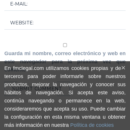
Guarda mi nombre, correo electrónico y web en
este navegador para la próxima vez que
×
En fmclegal.com utilizamos cookies propias y de
comente.
terceros para poder informarle sobre nuestros
productos, mejorar la navegación y conocer sus
SUBMIT COMMENT
hábitos de navegación. Si acepta este aviso,
continúa navegando o permanece en la web,
consideraremos que acepta su uso. Puede cambiar
la configuración en esta misma ventana u obtener
más información en nuestra
Política de cookies