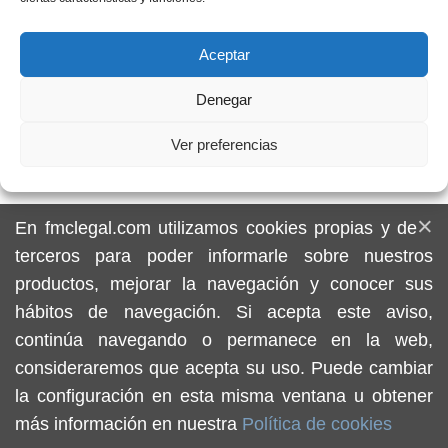
dedicados a diferentes áreas entre las que existe
una íntima correlación, lo cual posibilita obtener una
Aceptar
visión conjunta de las cuestiones que se les
plantean a nuestros clientes, obteniéndose
Denegar
importantes sinergias que redundan en el
Ver preferencias
asesoramiento más completo.
×
En fmclegal.com utilizamos cookies propias y de
terceros para poder informarle sobre nuestros
productos, mejorar la navegación y conocer sus
hábitos de navegación. Si acepta este aviso,
continúa navegando o permanece en la web,
consideraremos que acepta su uso. Puede cambiar
la configuración en esta misma ventana u obtener
más información en nuestra
Política de cookies