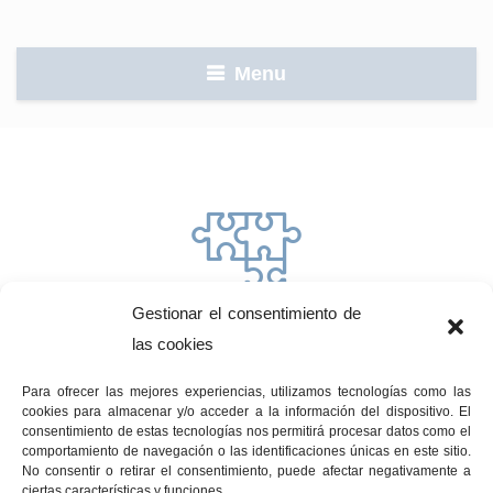
Menu
Gestionar el consentimiento de
EQUIPO MULTIDISCIPLINAR
las cookies
Para ofrecer las mejores experiencias, utilizamos tecnologías como las
En aras a lograr una mayor comodidad del cliente,
cookies para almacenar y/o acceder a la información del dispositivo. El
consentimiento de estas tecnologías nos permitirá procesar datos como el
además de la imprescindible visión global del
comportamiento de navegación o las identificaciones únicas en este sitio.
servicio nuestros componentes se encuentran
No consentir o retirar el consentimiento, puede afectar negativamente a
ciertas características y funciones.