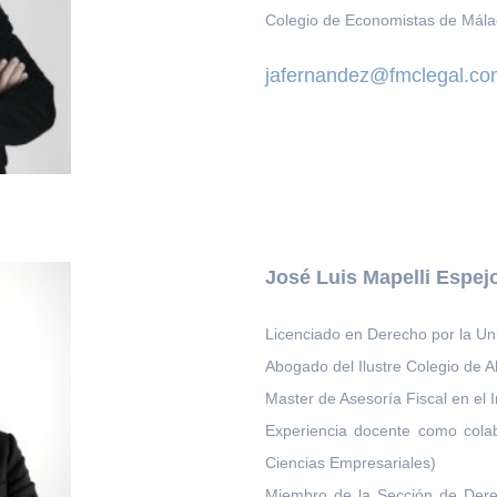
Colegio de Economistas de Mála
jafernandez@fmclegal.co
José Luis Mapelli Espej
Licenciado en Derecho por la U
Abogado del Ilustre Colegio de 
Master de Asesoría Fiscal en el 
Experiencia docente como cola
Ciencias Empresariales)
Miembro de la Sección de Derec