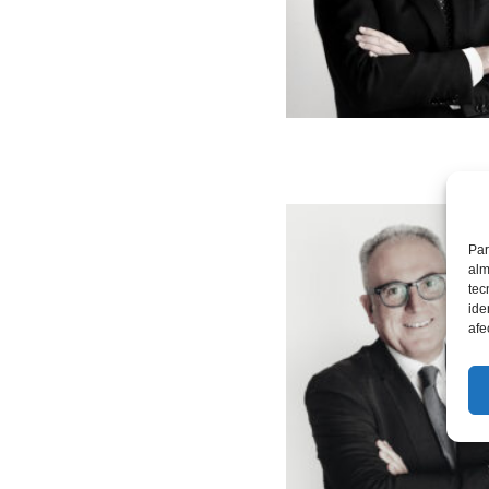
Par
alm
tec
ide
afe