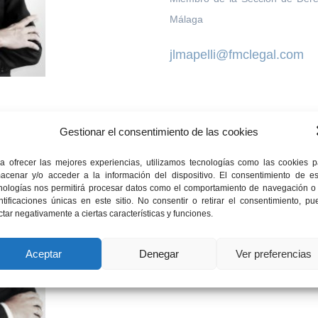
Málaga
jlmapelli@fmclegal.com
Gestionar el consentimiento de las cookies
Antonio Cabello Domín
a ofrecer las mejores experiencias, utilizamos tecnologías como las cookies p
acenar y/o acceder a la información del dispositivo. El consentimiento de es
Licenciado en Derecho por la Uni
nologías nos permitirá procesar datos como el comportamiento de navegación o 
Abogado del Ilustre Colegio de 
ntificaciones únicas en este sitio. No consentir o retirar el consentimiento, p
ctar negativamente a ciertas características y funciones.
Letrado Asesor de Empresas por l
Aceptar
Denegar
Ver preferencias
acabello@fmclegal.com