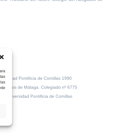
guez
ara
tas
versidad Pontificia de Comillas 1990
las
Abogados de Málaga. Colegiado nº 6775
uede
a Universidad Pontificia de Comillas